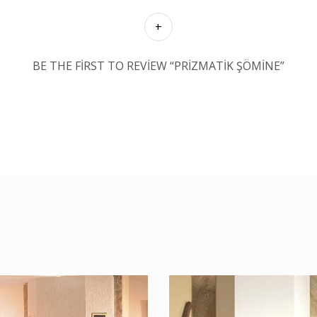
BE THE FIRST TO REVIEW “PRIZMATIK ŞÖMINE”