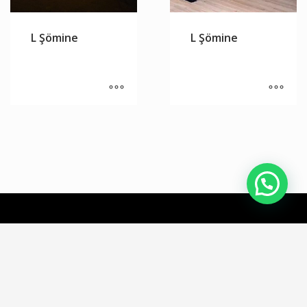
L Şömine
L Şömine
Aleyna Şömine © 2021 Tüm Hakları Saklıdır. Web Tasarım
Grafen
Bilişim